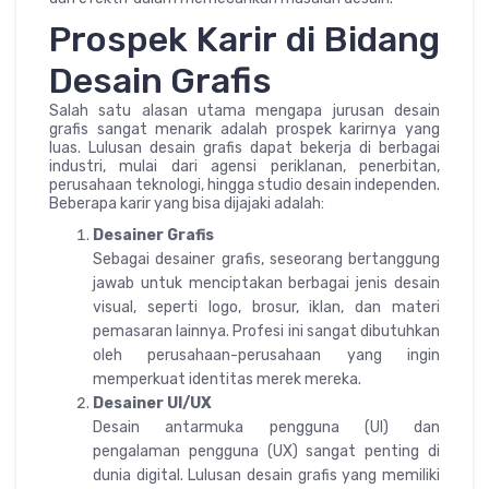
Prospek Karir di Bidang
Desain Grafis
Salah satu alasan utama mengapa jurusan desain
grafis sangat menarik adalah prospek karirnya yang
luas. Lulusan desain grafis dapat bekerja di berbagai
industri, mulai dari agensi periklanan, penerbitan,
perusahaan teknologi, hingga studio desain independen.
Beberapa karir yang bisa dijajaki adalah:
Desainer Grafis
Sebagai desainer grafis, seseorang bertanggung
jawab untuk menciptakan berbagai jenis desain
visual, seperti logo, brosur, iklan, dan materi
pemasaran lainnya. Profesi ini sangat dibutuhkan
oleh perusahaan-perusahaan yang ingin
memperkuat identitas merek mereka.
Desainer UI/UX
Desain antarmuka pengguna (UI) dan
pengalaman pengguna (UX) sangat penting di
dunia digital. Lulusan desain grafis yang memiliki