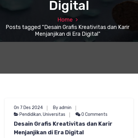
Digital
Home
Posts tagged "Desain Grafis Kreativitas dan Karir
Menjanjikan di Era Digital"
On 7 Des 2024
By admin
Pendidikan
,
Universitas
0 Comments
Desain Grafis Kreativitas dan Karir
Menjanjikan di Era Digital