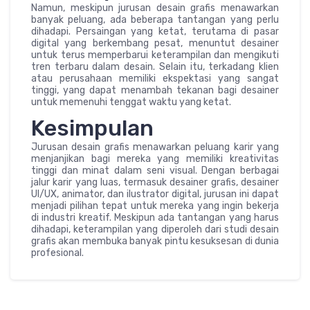
Namun, meskipun jurusan desain grafis menawarkan
banyak peluang, ada beberapa tantangan yang perlu
dihadapi. Persaingan yang ketat, terutama di pasar
digital yang berkembang pesat, menuntut desainer
untuk terus memperbarui keterampilan dan mengikuti
tren terbaru dalam desain. Selain itu, terkadang klien
atau perusahaan memiliki ekspektasi yang sangat
tinggi, yang dapat menambah tekanan bagi desainer
untuk memenuhi tenggat waktu yang ketat.
Kesimpulan
Jurusan desain grafis menawarkan peluang karir yang
menjanjikan bagi mereka yang memiliki kreativitas
tinggi dan minat dalam seni visual. Dengan berbagai
jalur karir yang luas, termasuk desainer grafis, desainer
UI/UX, animator, dan ilustrator digital, jurusan ini dapat
menjadi pilihan tepat untuk mereka yang ingin bekerja
di industri kreatif. Meskipun ada tantangan yang harus
dihadapi, keterampilan yang diperoleh dari studi desain
grafis akan membuka banyak pintu kesuksesan di dunia
profesional.