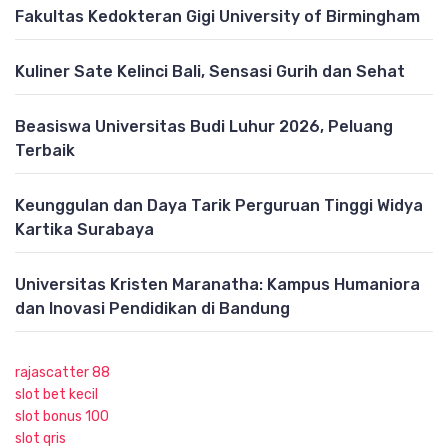
Fakultas Kedokteran Gigi University of Birmingham
Kuliner Sate Kelinci Bali, Sensasi Gurih dan Sehat
Beasiswa Universitas Budi Luhur 2026, Peluang
Terbaik
Keunggulan dan Daya Tarik Perguruan Tinggi Widya
Kartika Surabaya
Universitas Kristen Maranatha: Kampus Humaniora
dan Inovasi Pendidikan di Bandung
rajascatter 88
slot bet kecil
slot bonus 100
slot qris