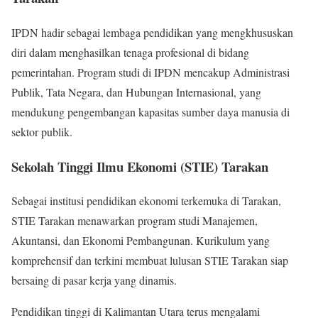
IPDN hadir sebagai lembaga pendidikan yang mengkhususkan
diri dalam menghasilkan tenaga profesional di bidang
pemerintahan. Program studi di IPDN mencakup Administrasi
Publik, Tata Negara, dan Hubungan Internasional, yang
mendukung pengembangan kapasitas sumber daya manusia di
sektor publik.
Sekolah Tinggi Ilmu Ekonomi (STIE) Tarakan
Sebagai institusi pendidikan ekonomi terkemuka di Tarakan,
STIE Tarakan menawarkan program studi Manajemen,
Akuntansi, dan Ekonomi Pembangunan. Kurikulum yang
komprehensif dan terkini membuat lulusan STIE Tarakan siap
bersaing di pasar kerja yang dinamis.
Pendidikan tinggi di Kalimantan Utara terus mengalami