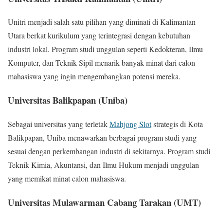
Unitri menjadi salah satu pilihan yang diminati di Kalimantan
Utara berkat kurikulum yang terintegrasi dengan kebutuhan
industri lokal. Program studi unggulan seperti Kedokteran, Ilmu
Komputer, dan Teknik Sipil menarik banyak minat dari calon
mahasiswa yang ingin mengembangkan potensi mereka.
Universitas Balikpapan (Uniba)
Sebagai universitas yang terletak
Mahjong Slot
strategis di Kota
Balikpapan, Uniba menawarkan berbagai program studi yang
sesuai dengan perkembangan industri di sekitarnya. Program studi
Teknik Kimia, Akuntansi, dan Ilmu Hukum menjadi unggulan
yang memikat minat calon mahasiswa.
Universitas Mulawarman Cabang Tarakan (UMT)