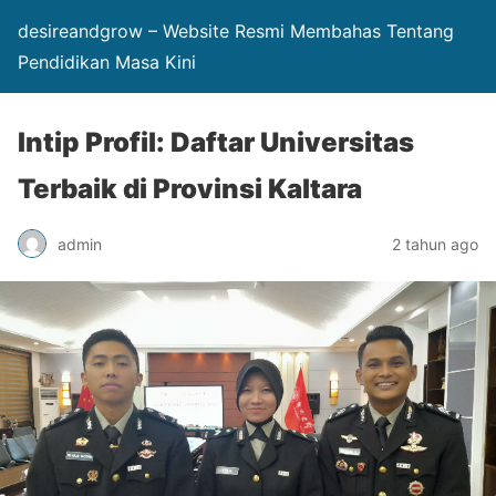
desireandgrow – Website Resmi Membahas Tentang
Pendidikan Masa Kini
Intip Profil: Daftar Universitas
Terbaik di Provinsi Kaltara
admin
2 tahun ago